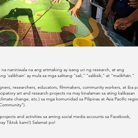
ve na naniniwala na ang artmaking ay isang uri ng research, at ang
g ‘salikhain’ ay mula sa mga salitang "sali," "saliksik," at "ma
likha
in."
gners, researchers, educators, filmmakers, community workers, at iba p
ipatory art and research projects na may kinalaman sa ating kalikasan
climate change, etc.) sa mga komunidad sa Pilipinas at Asia Pacific regi
 Community").
jects and activities sa aming social media accounts sa Facebook,
may Tiktok kami!) Salamat po!