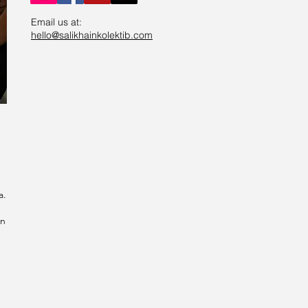
Email us at:
hello@salikhainkolektib.com
a.
on